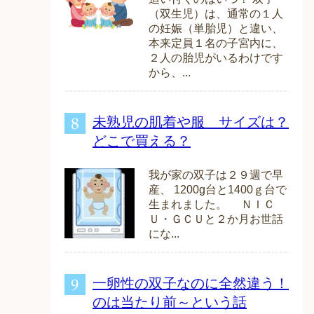
（双生児）は、通常の１人
の妊娠（単胎児）と違い、
本来定員１名の子宮内に、
２人の胎児がいるわけです
から、...
未熟児の肌着や服 サイズは？
どこで買える？
我が家の双子は２９週で早
産、 1200g台と1400ｇ台で
生まれました。 ＮＩＣ
Ｕ・ＧＣＵと２か月お世話
にな...
一卵性の双子なのに全然違う！
のは当たり前～という話