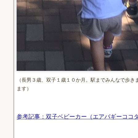
（長男３歳、双子１歳１０か月。駅までみんなで歩き
ます）
参考記事：双子ベビーカー（エアバギーココ