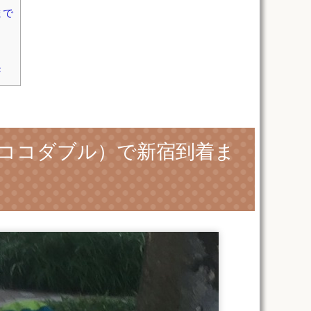
まで
き
ココダブル）で新宿到着ま