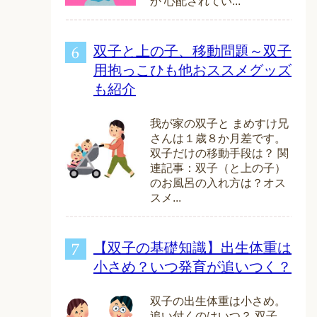
か 心配されてい...
双子と上の子、移動問題～双子
用抱っこひも他おススメグッズ
も紹介
我が家の双子と まめすけ兄
さんは１歳８か月差です。
双子だけの移動手段は？ 関
連記事：双子（と上の子）
のお風呂の入れ方は？オス
スメ...
【双子の基礎知識】出生体重は
小さめ？いつ発育が追いつく？
双子の出生体重は小さめ。
追い付くのはいつ？ 双子