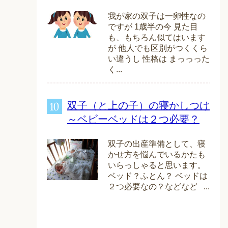
我が家の双子は一卵性なの
ですが 1歳半の今 見た目
も、もちろん似てはいます
が 他人でも区別がつくくら
い違うし 性格は まっっった
く...
双子（と上の子）の寝かしつけ
～ベビーベッドは２つ必要？
双子の出産準備として、寝
かせ方を悩んでいるかたも
いらっしゃると思います。
ベッド？ふとん？ ベッドは
２つ必要なの？などなど ...