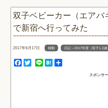
双子ベビーカー（エアバ
で新宿へ行ってみた
2017年6月17日
移動
日記～2017年度（双子1-2歳
F
T
Li
H
共
a
wi
n
at
有
スポンサ
c
tt
e
e
e
er
n
b
a
o