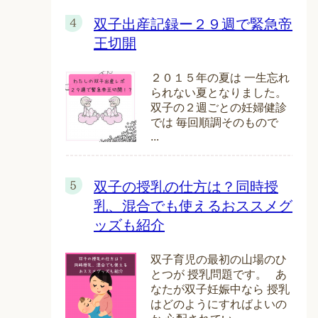
双子出産記録ー２９週で緊急帝
王切開
２０１５年の夏は 一生忘れ
られない夏となりました。
双子の２週ごとの妊婦健診
では 毎回順調そのもので
...
双子の授乳の仕方は？同時授
乳、混合でも使えるおススメグ
ッズも紹介
双子育児の最初の山場のひ
とつが 授乳問題です。 あ
なたが双子妊娠中なら 授乳
はどのようにすればよいの