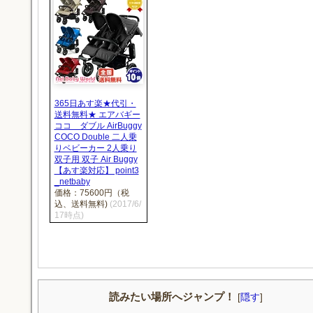
365日あす楽★代引・
送料無料★ エアバギー
ココ ダブル AirBuggy
COCO Double 二人乗
りベビーカー 2人乗り
双子用 双子 Air Buggy
【あす楽対応】 point3
_netbaby
価格：75600円（税
込、送料無料)
(2017/6/
17時点)
読みたい場所へジャンプ！
[
隠す
]