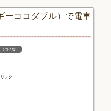
ギーココダブル）で電車
、兄3-4歳）
ーリンク