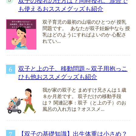
双子の授乳の仕方は？同時授乳、混合で
も使えるおススメグッズも紹介
双子育児の最初の山場のひとつが 授乳
問題です。 あなたが双子妊娠中なら 授
乳はどのようにすればよいのか 心配さ
れてい...
双子と上の子、移動問題～双子用抱っこ
ひも他おススメグッズも紹介
我が家の双子と まめすけ兄さんは１歳
８か月差です。 双子だけの移動手段
は？ 関連記事：双子（と上の子）のお
風呂の入れ方は？オススメ...
【双子の基礎知識】出生体重は小さめ？