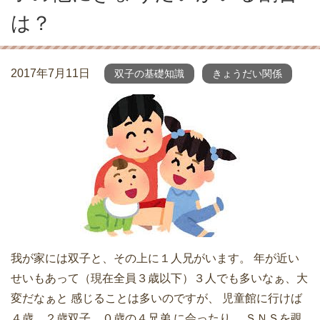
は？
2017年7月11日
双子の基礎知識
きょうだい関係
我が家には双子と、その上に１人兄がいます。 年が近い
せいもあって（現在全員３歳以下）３人でも多いなぁ、大
変だなぁと 感じることは多いのですが、 児童館に行けば
４歳、２歳双子、０歳の４兄弟 に会ったり、 ＳＮＳを覗