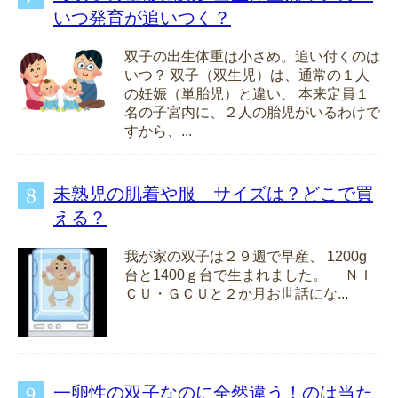
いつ発育が追いつく？
双子の出生体重は小さめ。追い付くのは
いつ？ 双子（双生児）は、通常の１人
の妊娠（単胎児）と違い、 本来定員１
名の子宮内に、２人の胎児がいるわけで
すから、...
未熟児の肌着や服 サイズは？どこで買
える？
我が家の双子は２９週で早産、 1200g
台と1400ｇ台で生まれました。 ＮＩ
ＣＵ・ＧＣＵと２か月お世話にな...
一卵性の双子なのに全然違う！のは当た