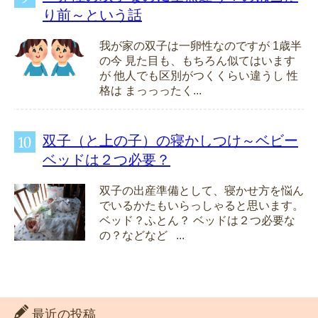
り前～という話
我が家の双子は一卵性なのですが 1歳半
の今 見た目も、もちろん似てはいます
が 他人でも区別がつくくらい違うし 性
格は まっっったく...
双子（と上の子）の寝かしつけ～ベビー
ベッドは２つ必要？
双子の出産準備として、寝かせ方を悩ん
でいるかたもいらっしゃると思います。
ベッド？ふとん？ ベッドは２つ必要な
の？などなど ...
最近の投稿