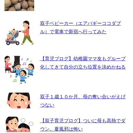
k
双子ベビーカー（エアバギーココダブ
ル）で電車で新宿へ行ってみた
【育児ブログ】幼稚園ママ友もグループ
化してきて自分の立ち位置を決めかねる
双子１歳１０か月、母の奪い合いがえげ
つない
【双子育児ブログ】ついに母も高熱でダ
ウン。夏風邪は怖い