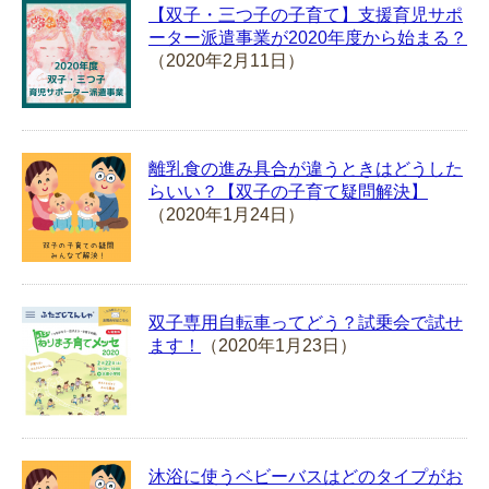
【双子・三つ子の子育て】支援育児サポ
ーター派遣事業が2020年度から始まる？
（2020年2月11日）
離乳食の進み具合が違うときはどうした
らいい？【双子の子育て疑問解決】
（2020年1月24日）
双子専用自転車ってどう？試乗会で試せ
ます！
（2020年1月23日）
沐浴に使うベビーバスはどのタイプがお