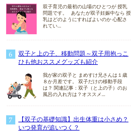
双子育児の最初の山場のひとつが 授乳
問題です。 あなたが双子妊娠中なら 授
乳はどのようにすればよいのか 心配さ
れてい...
双子と上の子、移動問題～双子用抱っこ
ひも他おススメグッズも紹介
我が家の双子と まめすけ兄さんは１歳
８か月差です。 双子だけの移動手段
は？ 関連記事：双子（と上の子）のお
風呂の入れ方は？オススメ...
【双子の基礎知識】出生体重は小さめ？
いつ発育が追いつく？