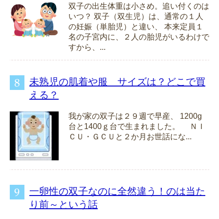
双子の出生体重は小さめ。追い付くのは
いつ？ 双子（双生児）は、通常の１人
の妊娠（単胎児）と違い、 本来定員１
名の子宮内に、２人の胎児がいるわけで
すから、...
未熟児の肌着や服 サイズは？どこで買
える？
我が家の双子は２９週で早産、 1200g
台と1400ｇ台で生まれました。 ＮＩ
ＣＵ・ＧＣＵと２か月お世話にな...
一卵性の双子なのに全然違う！のは当た
り前～という話