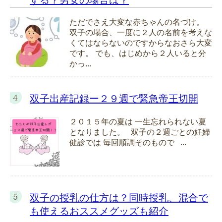
する？男女の場合は？
ただでさえ大変な赤ちゃんの名づけ。
双子の場合、一度に２人の名前を考えな
くてはならないのですからなおさら大変
です。 でも、はじめから２人いると分
かっ...
双子出産記録ー２９週で緊急帝王切開
２０１５年の夏は 一生忘れられない夏
となりました。 双子の２週ごとの妊婦
健診では 毎回順調そのもので ...
双子の授乳の仕方は？同時授乳、混合で
も使えるおススメグッズも紹介