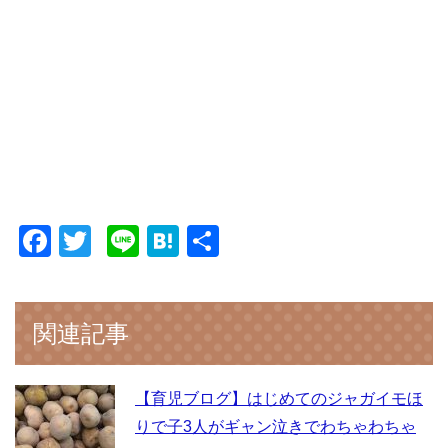
F
T
Li
H
共
a
wi
n
at
有
c
tt
e
e
e
er
n
関連記事
b
a
o
【育児ブログ】はじめてのジャガイモほ
o
りで子3人がギャン泣きでわちゃわちゃ