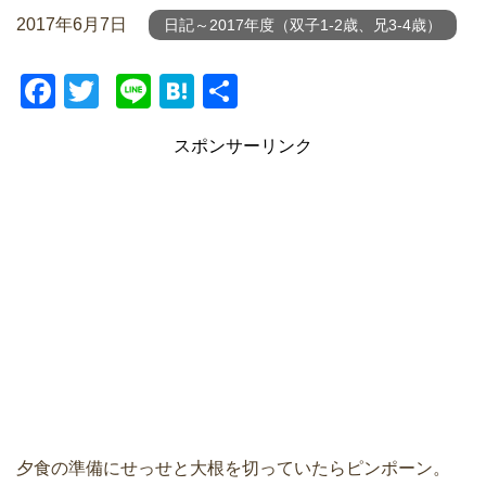
2017年6月7日
日記～2017年度（双子1-2歳、兄3-4歳）
F
T
Li
H
共
a
wi
n
at
有
スポンサーリンク
c
tt
e
e
e
er
n
b
a
o
o
k
夕食の準備にせっせと大根を切っていたらピンポーン。