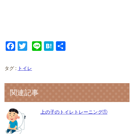
F
T
Li
H
共
a
wi
n
at
有
c
tt
e
e
タグ :
トイレ
e
er
n
b
a
関連記事
o
o
k
上の子のトイレトレーニング①