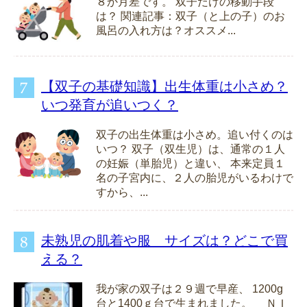
８か月差です。 双子だけの移動手段
は？ 関連記事：双子（と上の子）のお
風呂の入れ方は？オススメ...
【双子の基礎知識】出生体重は小さめ？
いつ発育が追いつく？
双子の出生体重は小さめ。追い付くのは
いつ？ 双子（双生児）は、通常の１人
の妊娠（単胎児）と違い、 本来定員１
名の子宮内に、２人の胎児がいるわけで
すから、...
未熟児の肌着や服 サイズは？どこで買
える？
我が家の双子は２９週で早産、 1200g
台と1400ｇ台で生まれました。 ＮＩ