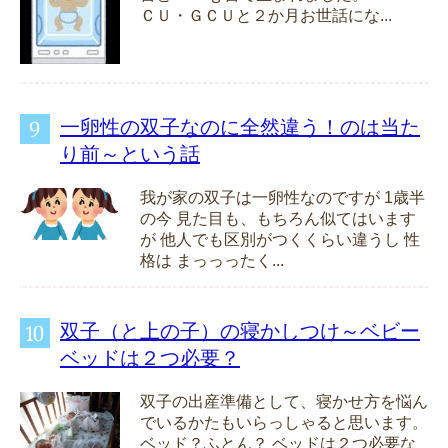
ＣＵ・ＧＣＵと２か月お世話にな...
一卵性の双子なのに全然違う！のは当た
り前～という話
我が家の双子は一卵性なのですが 1歳半
の今 見た目も、もちろん似てはいます
が 他人でも区別がつくくらい違うし 性
格は まっっったく...
双子（と上の子）の寝かしつけ～ベビー
ベッドは２つ必要？
双子の出産準備として、寝かせ方を悩ん
でいるかたもいらっしゃると思います。
ベッド？ふとん？ ベッドは２つ必要な