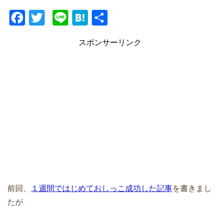
F
T
Li
H
共
a
wi
n
at
有
スポンサーリンク
c
tt
e
e
e
er
n
b
a
o
o
k
前回、
１週間ではじめておしっこ成功した記事
を書きまし
たが