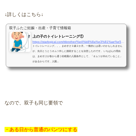
↓詳しくはこちら↓
双子ふたご妊娠・出産・子育て情報箱
上の子のトイレトレーニング①
https://starlogical.com/ttbrother/%e4%b8%8a%e3%81%ae%e5%ad%90%e3%81%ae%e3%83%88%e3%82%a4%e3%83%ac%e3%83%88%e3%83%ac%e3%83%bc%e3%83%8b%e3%83%b3%e3%82%b0/
トイレトレーニング。。。まめすけ３歳２か月。一般的には遅いのかもしれません
が、先日とうとうオムツ外しに挑戦することを決意したのです。 いちばんの理由
は、まめすけが春から通う幼稚園の入園条件として、「オムツが外れていること」
があるからです。入園...
なので、双子も同じ要領で
・ある日から普通のパンツにする