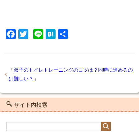
F
T
Li
H
共
a
wi
n
at
有
c
tt
e
e
e
er
n
「
双子のトイレトレーニングのコツは？同時に進めるの
b
a
は難しい？
」
o
o
k
サイト内検索