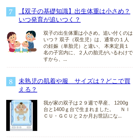
【双子の基礎知識】出生体重は小さめ？
いつ発育が追いつく？
双子の出生体重は小さめ。追い付くのは
いつ？ 双子（双生児）は、通常の１人
の妊娠（単胎児）と違い、 本来定員１
名の子宮内に、２人の胎児がいるわけで
すから、...
未熟児の肌着や服 サイズは？どこで買
える？
我が家の双子は２９週で早産、 1200g
台と1400ｇ台で生まれました。 ＮＩ
ＣＵ・ＧＣＵと２か月お世話にな...