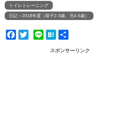
トイレトレーニング
日記～2018年度（双子2-3歳、兄4-5歳）
F
T
Li
H
共
a
wi
n
at
有
スポンサーリンク
c
tt
e
e
e
er
n
b
a
o
o
k