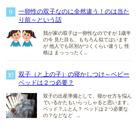
一卵性の双子なのに全然違う！のは当た
り前～という話
我が家の双子は一卵性なのですが 1歳半
の今 見た目も、もちろん似てはいます
が 他人でも区別がつくくらい違うし 性
格は まっっったく...
双子（と上の子）の寝かしつけ～ベビー
ベッドは２つ必要？
双子の出産準備として、寝かせ方を悩ん
でいるかたもいらっしゃると思います。
ベッド？ふとん？ ベッドは２つ必要な
の？などなど ...