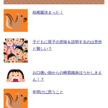
b
a
o
幼稚園決まった！
o
k
子どもに双子の意味を説明するのは意外
と難しい？
お口痛い病からの蜂窩織炎ほうかしきえ
ん！？
年明けに思うこと