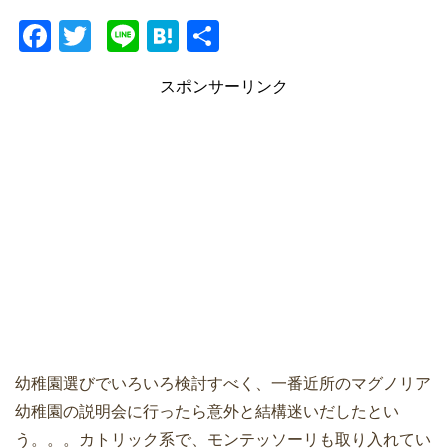
F
T
Li
H
共
a
wi
n
at
有
スポンサーリンク
c
tt
e
e
e
er
n
b
a
o
o
k
幼稚園選びでいろいろ検討すべく、一番近所のマグノリア
幼稚園の説明会に行ったら意外と結構迷いだしたとい
う。。。カトリック系で、モンテッソーリも取り入れてい