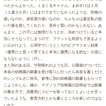
べたからよかった。くるくるチャイム。まめすけは１月
（１歳２か月）にはまだできていなかったような。性格の
違いなのか。成長度の違いなのか。ちゃちゃは最近私の脱
いだ服を渡してくれたり、意外と賢いのかもしれない。あ
んまり、この子には無理だろうとか、決めつけていると本
当にそうなってしまうので、フラットな気持ちで見るよう
に心がけよう。心理学でいうところのピグマリオン効果
（優秀だと思って育てると本当に優秀になる的な）の逆に
ならないように（汗）。
また別のある日。ザ秋晴れのような日。公園遊びついでに
本命の幼稚園の願書を受け取りに行ったら名前を書くだけ
のシンプルさに仰天。参考に別の幼稚園の願書ももらって
こようかしら。確か、マグノリア幼稚園の説明会では願書
の書き方で、清書用にコピーを取っておくとよいとか言っ
ていたような。教育方針とかも書くところが多いのではな
いかと。