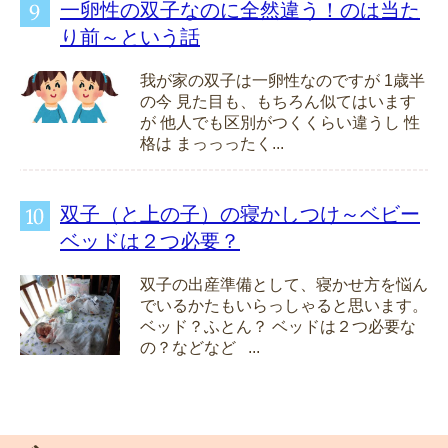
一卵性の双子なのに全然違う！のは当た
り前～という話
我が家の双子は一卵性なのですが 1歳半
の今 見た目も、もちろん似てはいます
が 他人でも区別がつくくらい違うし 性
格は まっっったく...
双子（と上の子）の寝かしつけ～ベビー
ベッドは２つ必要？
双子の出産準備として、寝かせ方を悩ん
でいるかたもいらっしゃると思います。
ベッド？ふとん？ ベッドは２つ必要な
の？などなど ...