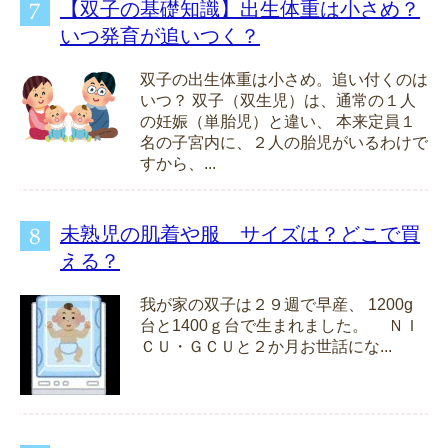
【双子の基礎知識】出生体重は小さめ？
いつ発育が追いつく？
双子の出生体重は小さめ。追い付くのは
いつ？ 双子（双生児）は、通常の１人
の妊娠（単胎児）と違い、 本来定員１
名の子宮内に、２人の胎児がいるわけで
すから、...
未熟児の肌着や服 サイズは？どこで買
える？
我が家の双子は２９週で早産、 1200g
台と1400ｇ台で生まれました。 ＮＩ
ＣＵ・ＧＣＵと２か月お世話にな...