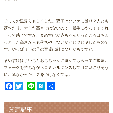
そしてお里帰りもしました。双子はソファに登り２人とも
落ちたり。大した高さではないので、勝手にやっててくれ
ーって感じですが、まめすけが赤ちゃんだったころはちょ
っとした高さからも落ちやしないかとヒヤヒヤしたもので
す。やっぱり下の子の育児は雑になりがちですね。。。
まめすけはじいじとおじちゃんに遊んでもらってご機嫌。
フォークを持ちながらコミカルダンスして目に刺さりそう
に。危なかった。気をつけなくては。
F
T
Li
H
共
a
wi
n
at
有
c
tt
e
e
e
er
n
関連記事